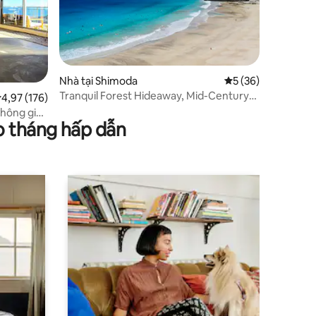
Nhà tại Shimoda
Xếp hạng trung bìn
5 (36)
Tranquil Forest Hideaway, Mid-Century
ếp hạng trung bình 4,97/5, 176 đánh giá
4,97 (176)
Beach House
không gian
o tháng hấp dẫn
 biển của
i 3LDK