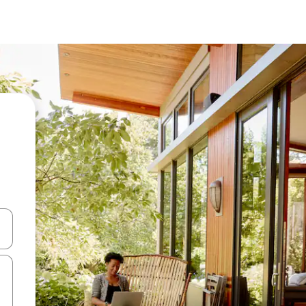
ên lên và xuống hoặc khám phá bằng các thao tác chạm hoặc vuốt.