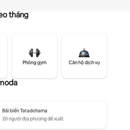
heo tháng
g
Phòng gym
Căn hộ dịch vụ
imoda
Bãi biển Tatadohama
20 người địa phương đề xuất