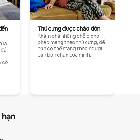
đến
Thú cưng được chào đón
Khám phá những chỗ ở cho
phép mang theo thú cưng, để
h là
bạn có thể mang theo người
 đá
bạn bốn chân của mình.
y có
i hạn