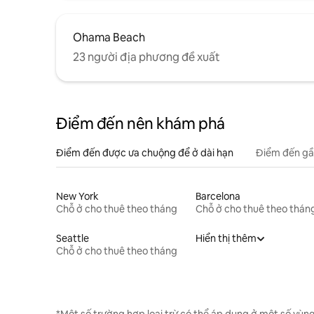
Ohama Beach
23 người địa phương đề xuất
Điểm đến nên khám phá
Điểm đến được ưa chuộng để ở dài hạn
Điểm đến gầ
New York
Barcelona
Chỗ ở cho thuê theo tháng
Chỗ ở cho thuê theo thán
Seattle
Hiển thị thêm
Chỗ ở cho thuê theo tháng
*Một số trường hợp loại trừ có thể áp dụng ở một số vùng