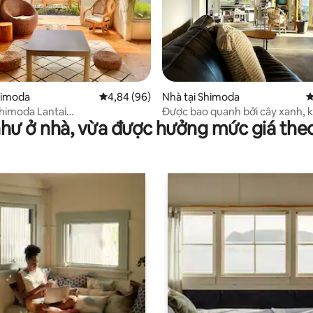
4/5, 452 đánh giá
himoda
Xếp hạng trung bình 4,84/5, 96 đánh giá
4,84 (96)
Nhà tại Shimoda
X
himoda Lantai
Được bao quanh bởi cây xanh, 
như ở nhà, vừa được hưởng mức giá the
izukana 1 nhà cho 2 người
nơi bạn có thể cảm nhận làn gió
Bãi biển Irita trên một ngọn đồ
[Blue Crack]