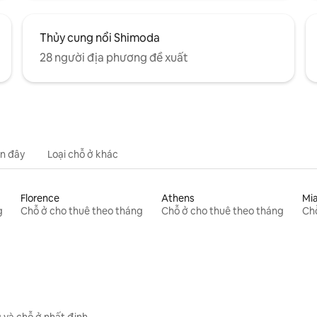
Thủy cung nổi Shimoda
28 người địa phương đề xuất
n đây
Loại chỗ ở khác
Florence
Athens
Mi
g
Chỗ ở cho thuê theo tháng
Chỗ ở cho thuê theo tháng
Chỗ
 và chỗ ở nhất định.