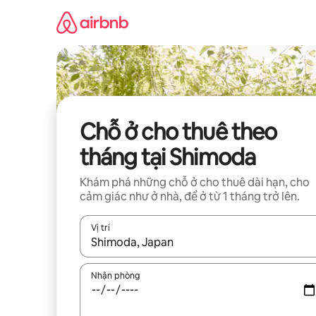
Chuyển
đến
nội
dung
Chỗ ở cho thuê theo
tháng tại Shimoda
Khám phá những chỗ ở cho thuê dài hạn, cho
cảm giác như ở nhà, để ở từ 1 tháng trở lên.
Vị trí
Khi có kết quả, hãy điều hướng bằng phím mũi t
Nhận phòng