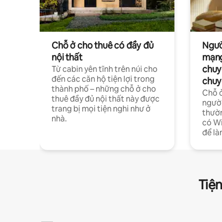
Chỗ ở cho thuê có đầy đủ
Ngườ
nội thất
mạng
chuy
Từ cabin yên tĩnh trên núi cho
đến các căn hộ tiện lợi trong
chuy
thành phố – những chỗ ở cho
Chỗ ở
thuê đầy đủ nội thất này được
người
trang bị mọi tiện nghi như ở
thườn
nhà.
có Wi
để là
Tiện