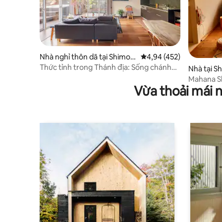
Nhà nghỉ thôn dã tại Shimod
Xếp hạng trung bình 4,9
4,94 (452)
a
Thức tỉnh trong Thánh địa: Sống chánh
Nhà tại S
niệm & Thiên nhiên"
Mahana S
Vừa thoải mái 
Temple/Sh