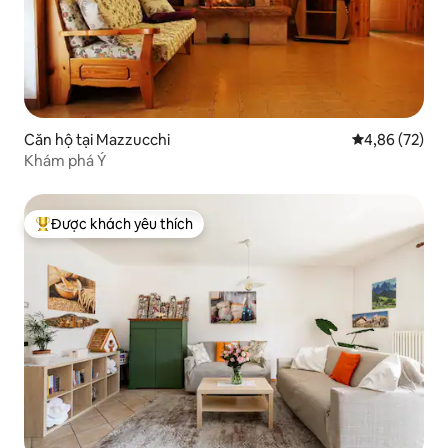
Căn hộ tại Mazzucchi
Xếp hạng trun
4,86 (72)
Khám phá Ý
Được khách yêu thích
Được khách yêu thích nhất