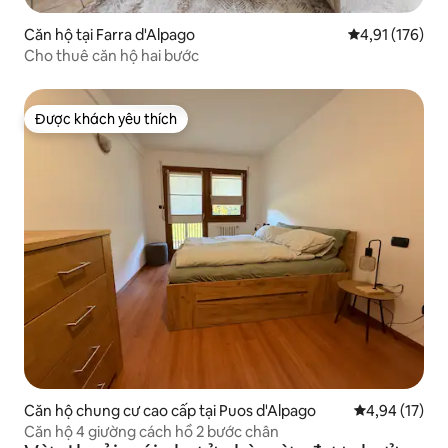
Căn hộ tại Farra d'Alpago
Xếp hạng trung
4,91 (176)
Cho thuê căn hộ hai bước
Được khách yêu thích
Được khách yêu thích
Căn hộ chung cư cao cấp tại Puos d'Alpago
Xếp hạng trun
4,94 (17)
Căn hộ 4 giường cách hồ 2 bước chân