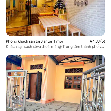
Phòng khách sạn tại Siantar Timur
Xếp hạng tru
4,33 (6)
Khách sạn sạch sẽvà thoải mái @ Trung tâm thành phố với
một quán cà phê.