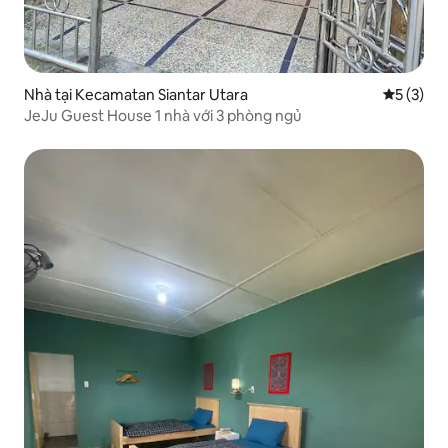
Nhà tại Kecamatan Siantar Utara
Xếp hạng 
5 (3)
JeJu Guest House 1 nhà với 3 phòng ngủ