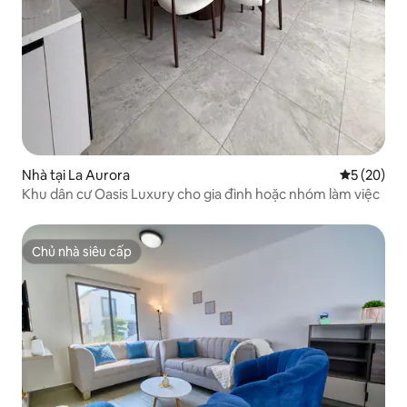
Nhà tại La Aurora
Xếp hạng t
5 (20)
Khu dân cư Oasis Luxury cho gia đình hoặc nhóm làm việc
Chủ nhà siêu cấp
Chủ nhà siêu cấp