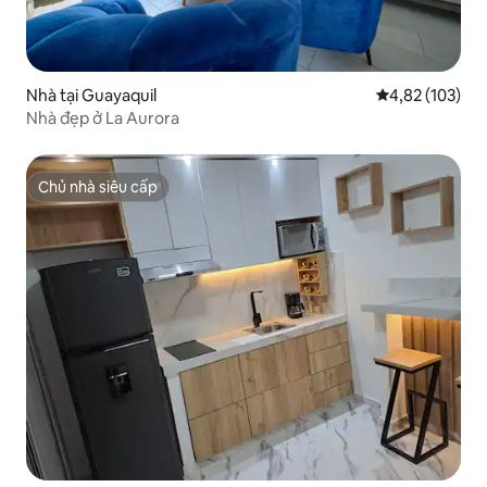
Nhà tại Guayaquil
Xếp hạng trung
4,82 (103)
Nhà đẹp ở La Aurora
Chủ nhà siêu cấp
Chủ nhà siêu cấp