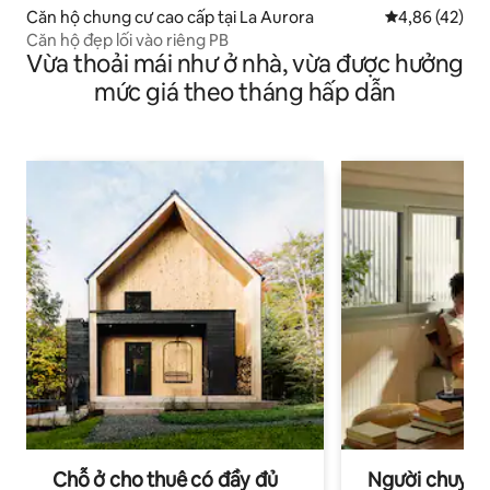
Căn hộ chung cư cao cấp tại La Aurora
Xếp hạng trun
4,86 (42)
Căn hộ đẹp lối vào riêng PB
Vừa thoải mái như ở nhà, vừa được hưởng
mức giá theo tháng hấp dẫn
Chỗ ở cho thuê có đầy đủ
Người chuyên