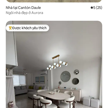
Nhà tại Cantón Daule
Xếp hạng t
5 (25)
Ngôi nhà đẹp ở Aurora
Được khách yêu thích
Được khách yêu thích nhất