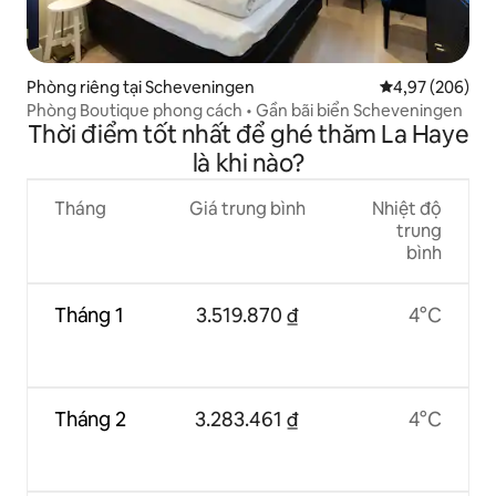
Phòng riêng tại Scheveningen
Xếp hạng trung
4,97 (206)
Phòng Boutique phong cách • Gần bãi biển Scheveningen
Thời điểm tốt nhất để ghé thăm La Haye
là khi nào?
Tháng
Giá trung bình
Nhiệt độ
trung
bình
Tháng 1
3.519.870 ₫
4°C
Tháng 2
3.283.461 ₫
4°C