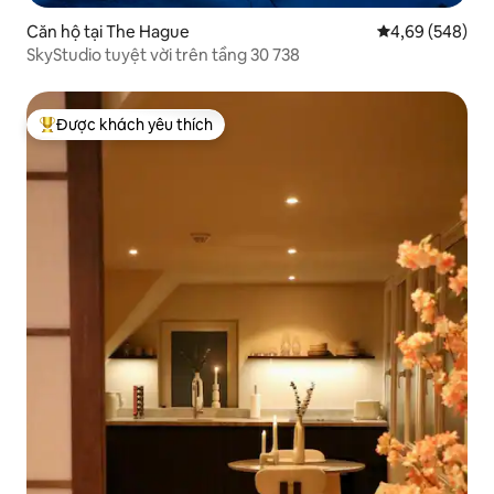
Căn hộ tại The Hague
Xếp hạng trung 
4,69 (548)
SkyStudio tuyệt vời trên tầng 30 738
Được khách yêu thích
Được khách yêu thích nhất