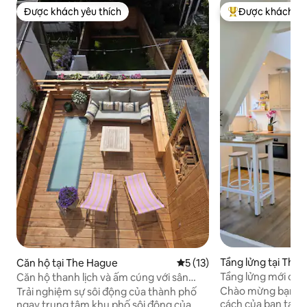
Được khách yêu thích
Được khách yêu
Được khách yêu thích
Được khách yêu t
Tầng lửng tại The
Căn hộ tại The Hague
Xếp hạng trung bình 5/5, 13
5 (13)
Tầng lửng mới cải 
Căn hộ thanh lịch và ấm cúng với sân
thành phố và bãi b
thượng đầy nắng
Chào mừng bạn đế
Trải nghiệm sự sôi động của thành phố
cách của bạn tại k
ngay trung tâm khu phố sôi động của