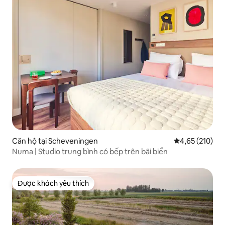
Căn hộ tại Scheveningen
Xếp hạng trung
4,65 (210)
Numa | Studio trung bình có bếp trên bãi biển
Được khách yêu thích
Được khách yêu thích