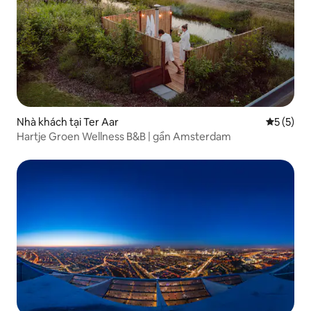
Nhà khách tại Ter Aar
Xếp hạng 
5 (5)
Hartje Groen Wellness B&B | gần Amsterdam