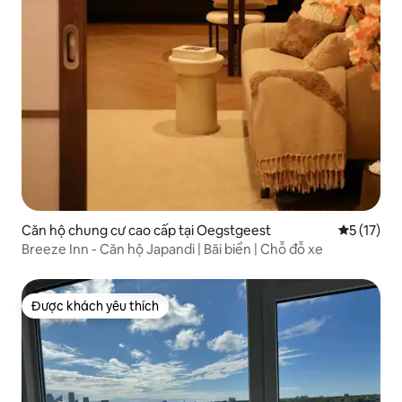
Căn hộ chung cư cao cấp tại Oegstgeest
Xếp hạng t
5 (17)
Breeze Inn - Căn hộ Japandi | Bãi biển | Chỗ đỗ xe
Được khách yêu thích
Được khách yêu thích