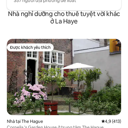
357 người địa phương đề xuất
Nhà nghỉ dưỡng cho thuê tuyệt vời khác
ở La Haye
Được khách yêu thích
Được khách yêu thích
Nhà tại The Hague
Xếp hạng trun
4,9 (413)
Cornelia 's Garden House ở trung tâm The Hague