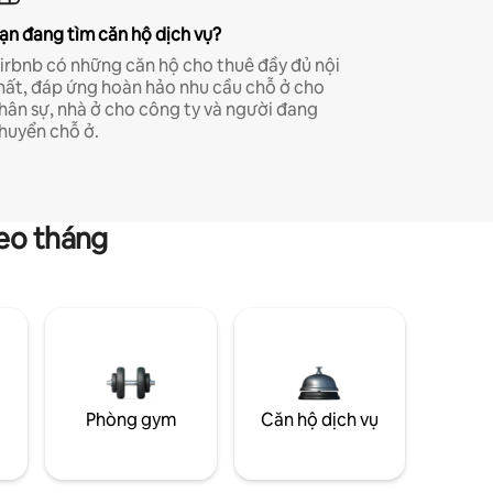
ạn đang tìm căn hộ dịch vụ?
irbnb có những căn hộ cho thuê đầy đủ nội
hất, đáp ứng hoàn hảo nhu cầu chỗ ở cho
hân sự, nhà ở cho công ty và người đang
huyển chỗ ở.
heo tháng
g
Phòng gym
Căn hộ dịch vụ