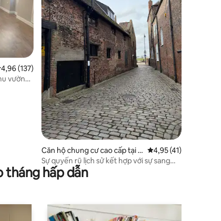
ếp hạng trung bình 4,96/5, 137 đánh giá
4,96 (137)
hu vườn
Căn hộ chung cư cao cấp tại N
Xếp hạng trung bình 4
4,95 (41)
orfolk
Sự quyến rũ lịch sử kết hợp với sự sang
o tháng hấp dẫn
trọng hiện đại ở trung tâm thành phố