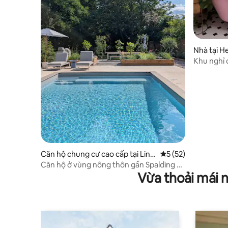
Nhà tại 
Khu nghỉ 
thân thiện
Căn hộ chung cư cao cấp tại Linc
Xếp hạng trung bình
5 (52)
olnshire
Căn hộ ở vùng nông thôn gần Spalding có
Vừa thoải mái 
bể bơi có hệ thống sưởi