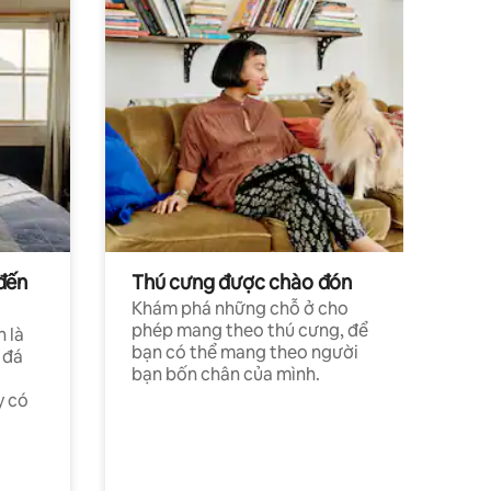
đến
Thú cưng được chào đón
Khám phá những chỗ ở cho
phép mang theo thú cưng, để
h là
bạn có thể mang theo người
 đá
bạn bốn chân của mình.
y có