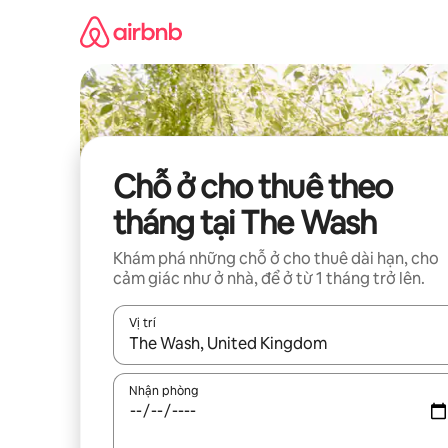
Chuyển
đến
nội
dung
Chỗ ở cho thuê theo
tháng tại The Wash
Khám phá những chỗ ở cho thuê dài hạn, cho
cảm giác như ở nhà, để ở từ 1 tháng trở lên.
Vị trí
Khi có kết quả, hãy điều hướng bằng phím mũi t
Nhận phòng