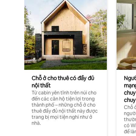
Chỗ ở cho thuê có đầy đủ
Ngườ
nội thất
mạng
chuy
Từ cabin yên tĩnh trên núi cho
đến các căn hộ tiện lợi trong
chuy
thành phố – những chỗ ở cho
Chỗ ở
thuê đầy đủ nội thất này được
người
trang bị mọi tiện nghi như ở
thườn
nhà.
có Wi
để là