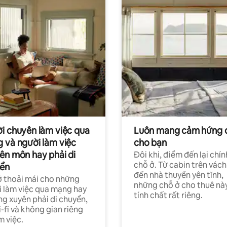
i chuyên làm việc qua
Luôn mang cảm hứng 
 và người làm việc
cho bạn
ên môn hay phải di
Đôi khi, điểm đến lại chín
chỗ ở. Từ cabin trên vách
ển
đến nhà thuyền yên tĩnh,
 thoải mái cho những
những chỗ ở cho thuê nà
 làm việc qua mạng hay
tính chất rất riêng.
g xuyên phải di chuyển,
-fi và không gian riêng
m việc.