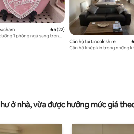
Heacham
Xếp hạng trung bình 5/5, 22 đánh giá
5 (22)
dưỡng 1 phòng ngủ sang trọng,
Căn hộ tại Lincolnshire
X
 với chó, trên bờ biển Norfolk
Căn hộ khép kín trong những k
rộng lớn
 5/5, 52 đánh giá
như ở nhà, vừa được hưởng mức giá the