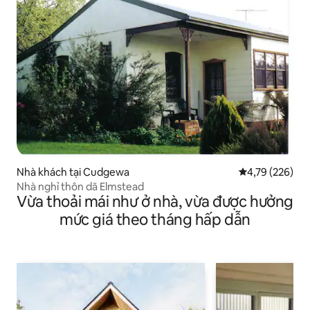
Nhà khách tại Cudgewa
Xếp hạng trung
4,79 (226)
Nhà nghỉ thôn dã Elmstead
Vừa thoải mái như ở nhà, vừa được hưởng
mức giá theo tháng hấp dẫn