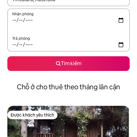
Nhận phòng
Trả phòng
Tìm kiếm
Chỗ ở cho thuê theo tháng lân cận
Được khách yêu thích
Được khách yêu thích