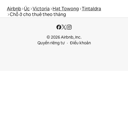
Airbnb
Úc
Victoria
Hạt Towong
Tintaldra
Chỗ ở cho thuê theo tháng
© 2026 Airbnb, Inc.
Quyền riêng tư
Điều khoản