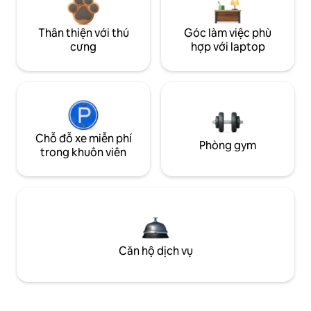
Thân thiện với thú
Góc làm việc phù
cưng
hợp với laptop
Chỗ đỗ xe miễn phí
Phòng gym
trong khuôn viên
Căn hộ dịch vụ