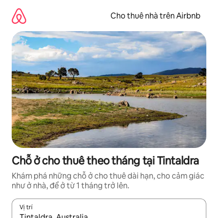
Chuyển
đến
Cho thuê nhà trên Airbnb
nội
dung
Chỗ ở cho thuê theo tháng tại Tintaldra
Khám phá những chỗ ở cho thuê dài hạn, cho cảm giác
như ở nhà, để ở từ 1 tháng trở lên.
Vị trí
Khi có kết quả, hãy điều hướng bằng phím mũi tên lên và xuốn