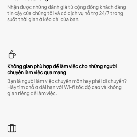
Nhận được những đánh giá từ cộng đồng khách đáng
tin cậy của chúng tôi và có dịch vụ hỗ trợ 24/7 trong
suốt thời gian ở kéo dài của bạn.
Không gian phù hợp để làm việc cho những người
chuyên làm việc qua mạng
Bạn là người làm việc chuyên môn hay phải di chuyển?
Hãy tìm chỗ ở dài hạn với Wi-fi tốc độ cao và không
gian riêng để làm việc.