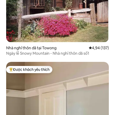
Nhà nghỉ thôn dã tại Towong
Xếp hạng trung
4,94 (137)
Ngày lễ Snowy Mountain - Nhà nghỉ thôn dã số1
Được khách yêu thích
Được khách yêu thích nhất