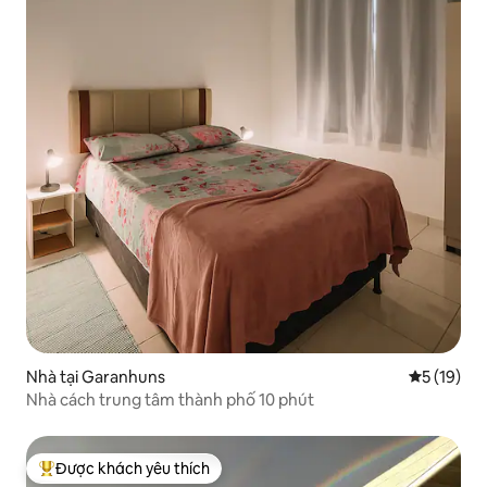
Nhà tại Garanhuns
Xếp hạng t
5 (19)
Nhà cách trung tâm thành phố 10 phút
Được khách yêu thích
Được khách yêu thích nhất