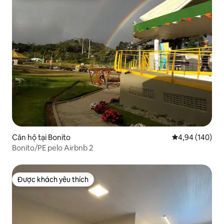
Căn hộ tại Bonito
Xếp hạng trung
4,94 (140)
Bonito/PE pelo Airbnb 2
Được khách yêu thích
Được khách yêu thích