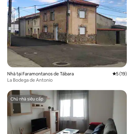
Nhà tại Faramontanos de Tábara
Xếp hạng t
5 (19)
La Bodega de Antonio
Chủ nhà siêu cấp
Chủ nhà siêu cấp