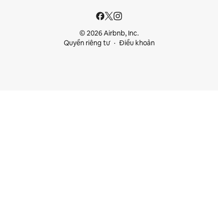
© 2026 Airbnb, Inc.
Quyền riêng tư
Điều khoản