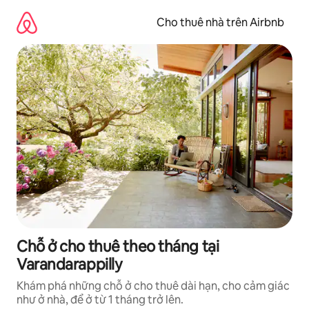
Chuyển
đến
Cho thuê nhà trên Airbnb
nội
dung
Chỗ ở cho thuê theo tháng tại
Varandarappilly
Khám phá những chỗ ở cho thuê dài hạn, cho cảm giác
như ở nhà, để ở từ 1 tháng trở lên.