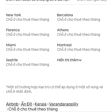
New York
Barcelona
Chỗ ở cho thuê theo tháng
Chỗ ở cho thuê theo tháng
Florence
Athens
Chỗ ở cho thuê theo tháng
Chỗ ở cho thuê theo tháng
Miami
Montreal
Chỗ ở cho thuê theo tháng
Chỗ ở cho thuê theo tháng
Seattle
Hiển thị thêm
Chỗ ở cho thuê theo tháng
*Một số trường hợp loại trừ có thể áp dụng ở một số vùng và
chỗ ở nhất định.
Airbnb
Ấn Độ
Kerala
Varandarappilly
Chỗ ở cho thuê theo tháng