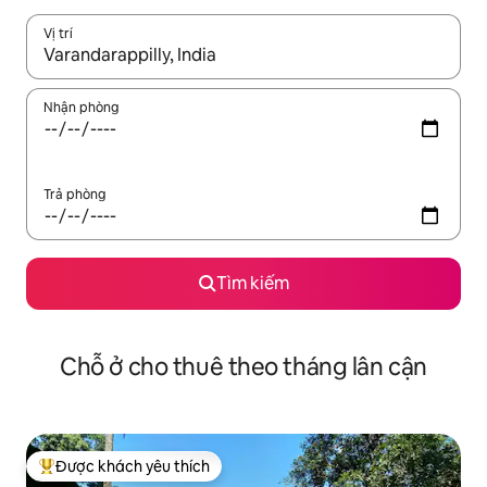
Vị trí
Khi có kết quả, hãy điều hướng bằng phím mũi tên lên và xuốn
Nhận phòng
Trả phòng
Tìm kiếm
Chỗ ở cho thuê theo tháng lân cận
Được khách yêu thích
Được khách yêu thích nhất