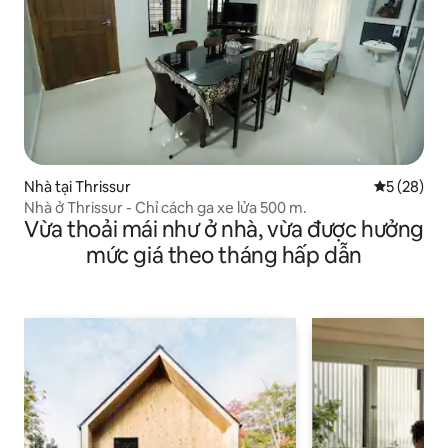
Nhà tại Thrissur
Xếp hạng t
5 (28)
Nhà ở Thrissur - Chỉ cách ga xe lửa 500 m.
Vừa thoải mái như ở nhà, vừa được hưởng
mức giá theo tháng hấp dẫn