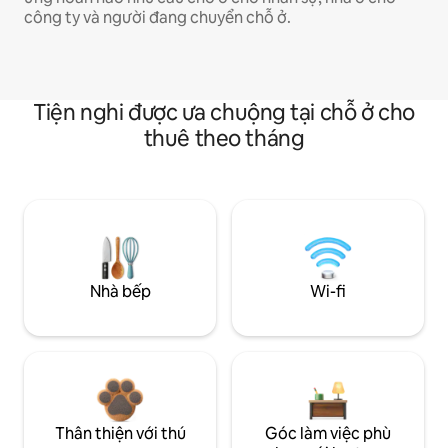
công ty và người đang chuyển chỗ ở.
Tiện nghi được ưa chuộng tại chỗ ở cho
thuê theo tháng
Nhà bếp
Wi-fi
Thân thiện với thú
Góc làm việc phù