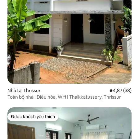
Nhà tại Thrissur
Xếp hạng trun
4,87 (38)
Toàn bộ nhà | Điều hòa, Wifi | Thaikkatussery, Thrissur
Được khách yêu thích
Được khách yêu thích