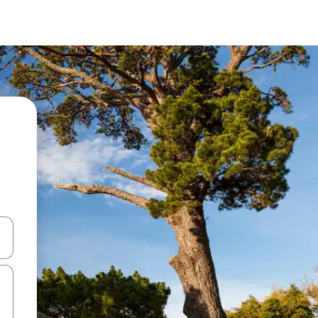
ên lên và xuống hoặc khám phá bằng các thao tác chạm hoặc vuốt.