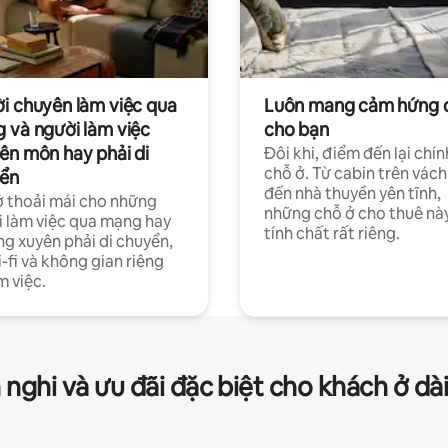
i chuyên làm việc qua
Luôn mang cảm hứng 
 và người làm việc
cho bạn
ên môn hay phải di
Đôi khi, điểm đến lại chín
chỗ ở. Từ cabin trên vách
ển
đến nhà thuyền yên tĩnh,
 thoải mái cho những
những chỗ ở cho thuê nà
 làm việc qua mạng hay
tính chất rất riêng.
g xuyên phải di chuyển,
-fi và không gian riêng
m việc.
 nghi và ưu đãi đặc biệt cho khách ở dà