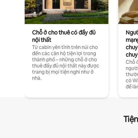
Chỗ ở cho thuê có đầy đủ
Ngườ
nội thất
mạng
chuy
Từ cabin yên tĩnh trên núi cho
đến các căn hộ tiện lợi trong
chuy
thành phố – những chỗ ở cho
Chỗ ở
thuê đầy đủ nội thất này được
người
trang bị mọi tiện nghi như ở
thườn
nhà.
có Wi
để là
Tiện