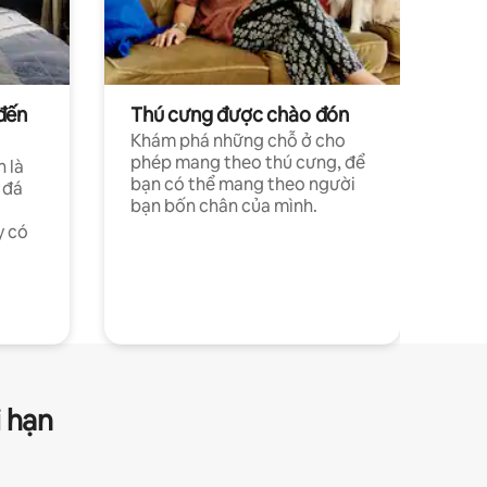
đến
Thú cưng được chào đón
Khám phá những chỗ ở cho
phép mang theo thú cưng, để
h là
bạn có thể mang theo người
 đá
bạn bốn chân của mình.
y có
i hạn