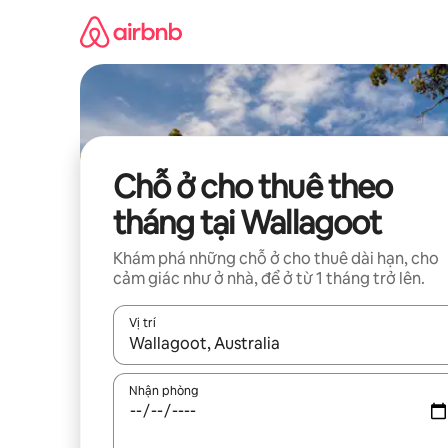
Chuyển
đến
nội
dung
Chỗ ở cho thuê theo
tháng tại Wallagoot
Khám phá những chỗ ở cho thuê dài hạn, cho
cảm giác như ở nhà, để ở từ 1 tháng trở lên.
Vị trí
Khi có kết quả, hãy điều hướng bằng phím mũi t
Nhận phòng