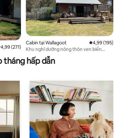
Cabin tại Wallagoot
Xếp hạng trung bình 4,
4,99 (195)
ếp hạng trung bình 4,99/5, 271 đánh giá
4,99 (271)
Khu nghỉ dưỡng nông thôn ven biển
Sapphire
o tháng hấp dẫn