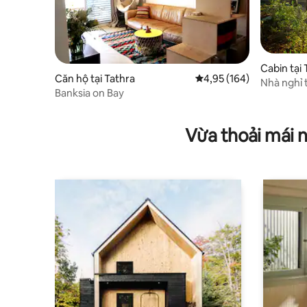
Cabin tại 
Căn hộ tại Tathra
Xếp hạng trung bình 4,9
4,95 (164)
Nhà nghỉ 
Banksia on Bay
giường Q
Vừa thoải mái 