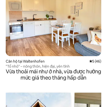
Căn hộ tại Waltenhofen
Xếp hạng t
5 (46)
"Tổ nhỏ" – nông thôn, hiện đại, yên tĩnh
Vừa thoải mái như ở nhà, vừa được hưởng
mức giá theo tháng hấp dẫn