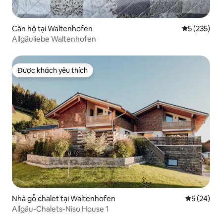
Căn hộ tại Waltenhofen
Xếp hạng tr
5 (235)
Allgäuliebe Waltenhofen
Được khách yêu thích
Được khách yêu thích
Nhà gỗ chalet tại Waltenhofen
Xếp hạng t
5 (24)
Allgäu-Chalets-Niso House 1