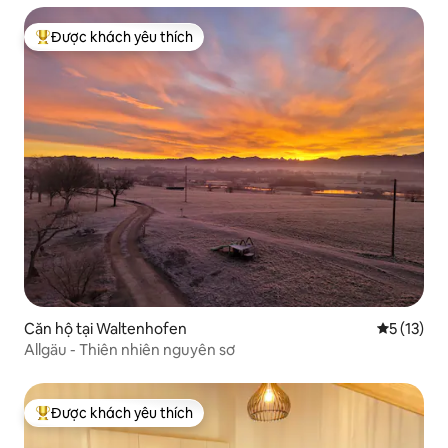
Được khách yêu thích
Được khách yêu thích nhất
Căn hộ tại Waltenhofen
Xếp hạng t
5 (13)
Allgäu - Thiên nhiên nguyên sơ
Được khách yêu thích
Được khách yêu thích nhất