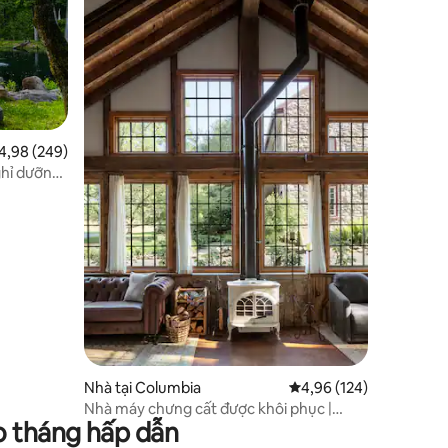
ếp hạng trung bình 4,98/5, 249 đánh giá
4,98 (249)
ghỉ dưỡng
Nhà tại Columbia
Xếp hạng trung bình 4,
4,96 (124)
Nhà máy chưng cất được khôi phục |
o tháng hấp dẫn
Phòng tắm nắng + Phòng xông hơi ngoài
trời