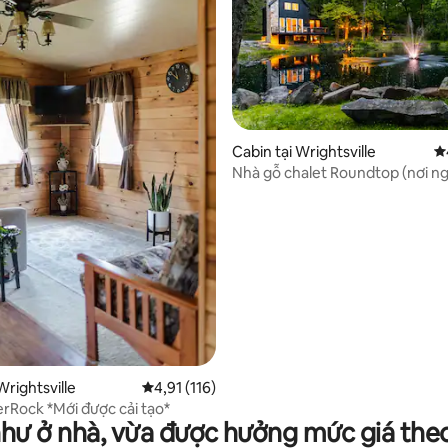
3/5, 759 đánh giá
Cabin tại Wrightsville
X
Nhà gỗ chalet Roundtop (nơi n
lãng mạn của các cặp đôi)
Wrightsville
Xếp hạng trung bình 4,91/5, 116 đánh giá
4,91 (116)
erRock *Mới được cải tạo*
như ở nhà, vừa được hưởng mức giá the