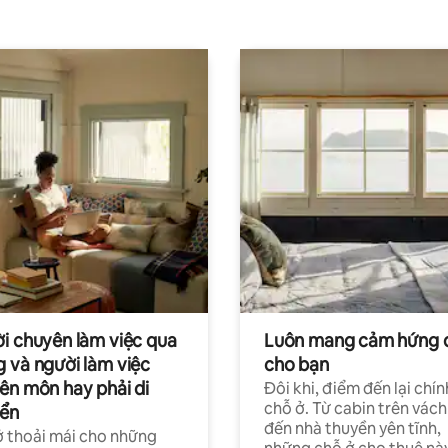
i chuyên làm việc qua
Luôn mang cảm hứng 
 và người làm việc
cho bạn
ên môn hay phải di
Đôi khi, điểm đến lại chín
chỗ ở. Từ cabin trên vách
ển
đến nhà thuyền yên tĩnh,
 thoải mái cho những