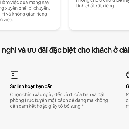
những chỗ ở cho thuê nà
 làm việc qua mạng hay
tính chất rất riêng.
g xuyên phải di chuyển,
-fi và không gian riêng
m việc.
 nghi và ưu đãi đặc biệt cho khách ở dà
Sự linh hoạt bạn cần
G
Chọn chính xác ngày đến và đi của bạn và đặt
M
phòng trực tuyến một cách dễ dàng mà không
d
cần cam kết hoặc giấy tờ bổ sung.*
m