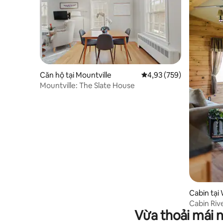
Căn hộ tại Mountville
Xếp hạng trung bình 4,9
4,93 (759)
Mountville: The Slate House
Cabin tại 
Cabin Riv
Vừa thoải mái 