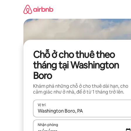
Chuyển
đến
nội
dung
Chỗ ở cho thuê theo
tháng tại Washington
Boro
Khám phá những chỗ ở cho thuê dài hạn, cho
cảm giác như ở nhà, để ở từ 1 tháng trở lên.
Vị trí
Khi có kết quả, hãy điều hướng bằng phím mũi t
Nhận phòng