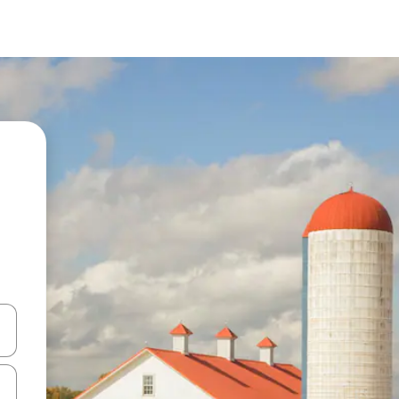
ên lên và xuống hoặc khám phá bằng các thao tác chạm hoặc vuốt.