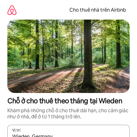
Chuyển
đến
Cho thuê nhà trên Airbnb
nội
dung
Chỗ ở cho thuê theo tháng tại Wieden
Khám phá những chỗ ở cho thuê dài hạn, cho cảm giác
như ở nhà, để ở từ 1 tháng trở lên.
Vị trí
Khi có kết quả, hãy điều hướng bằng phím mũi tên lên và xuốn