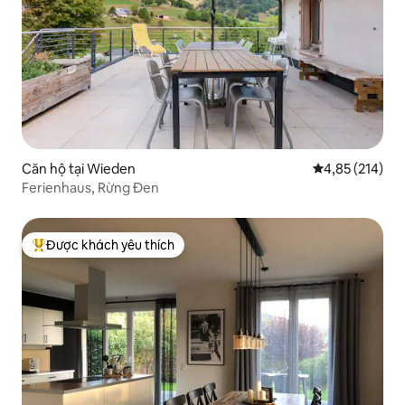
Căn hộ tại Wieden
Xếp hạng trung
4,85 (214)
Ferienhaus, Rừng Đen
Được khách yêu thích
Được khách yêu thích nhất