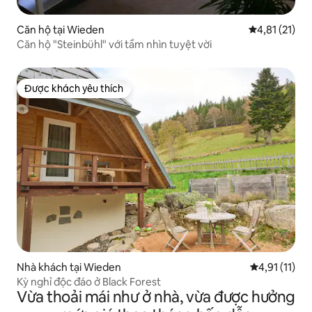
Căn hộ tại Wieden
Xếp hạng trun
4,81 (21)
Căn hộ "Steinbühl" với tầm nhìn tuyệt vời
Được khách yêu thích
Được khách yêu thích
Nhà khách tại Wieden
Xếp hạng trun
4,91 (11)
Kỳ nghỉ độc đáo ở Black Forest
Vừa thoải mái như ở nhà, vừa được hưởng