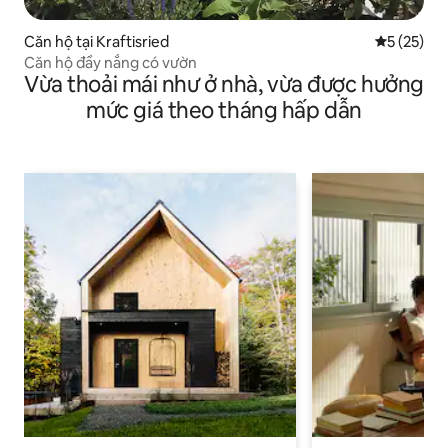
Căn hộ tại Kraftisried
Xếp hạng t
5 (25)
Căn hộ đầy nắng có vườn
Vừa thoải mái như ở nhà, vừa được hưởng
mức giá theo tháng hấp dẫn