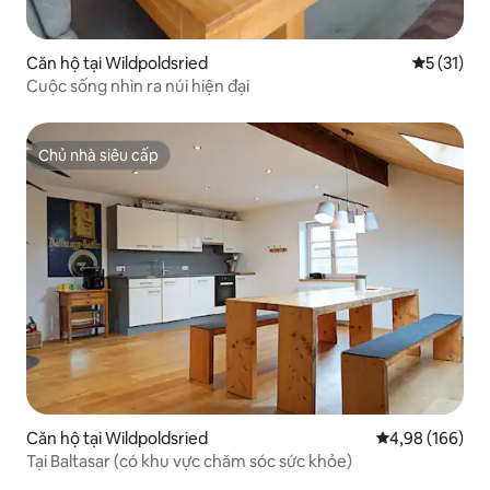
Căn hộ tại Wildpoldsried
Xếp hạng t
5 (31)
Cuộc sống nhìn ra núi hiện đại
Chủ nhà siêu cấp
Chủ nhà siêu cấp
Căn hộ tại Wildpoldsried
Xếp hạng trung
4,98 (166)
Tại Baltasar (có khu vực chăm sóc sức khỏe)