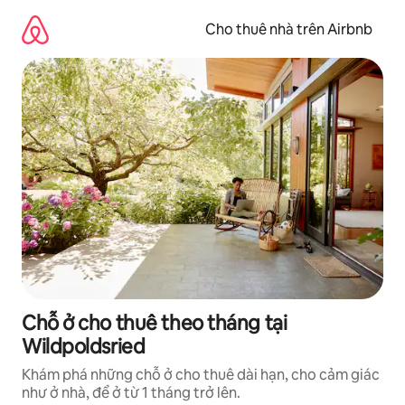
Chuyển
đến
Cho thuê nhà trên Airbnb
nội
dung
Chỗ ở cho thuê theo tháng tại
Wildpoldsried
Khám phá những chỗ ở cho thuê dài hạn, cho cảm giác
như ở nhà, để ở từ 1 tháng trở lên.