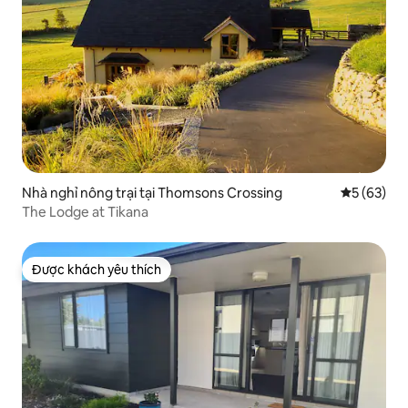
Nhà nghỉ nông trại tại Thomsons Crossing
Xếp hạng t
5 (63)
The Lodge at Tikana
Được khách yêu thích
Được khách yêu thích