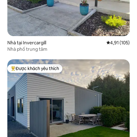
Nhà tại Invercargill
Xếp hạng trung
4,91 (105)
Nhà phố trung tâm
Được khách yêu thích
Được khách yêu thích nhất