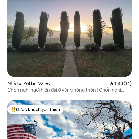
Nhà tại Potter Valley
Xếp hạng trun
4,93 (14)
Chốn nghỉ ngơi hiện đại ở vùng nông thôn | Chốn nghỉ
dưỡng tại Thung lũng Potter
Được khách yêu thích
Được khách yêu thích nhất