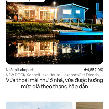
Được khách yêu thích
Nhà tại Lakeport
Xếp hạng trung
4,85 (106)
NEW DOCK-Konocti Lake House -Lakeport/Pet Friendly
Vừa thoải mái như ở nhà, vừa được hưởng
mức giá theo tháng hấp dẫn