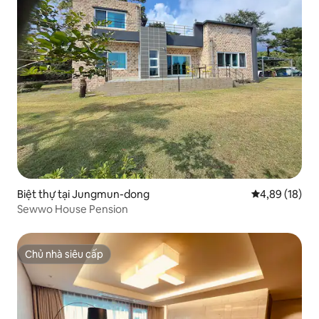
Biệt thự tại Jungmun-dong
Xếp hạng trun
4,89 (18)
Sewwo House Pension
Chủ nhà siêu cấp
Chủ nhà siêu cấp