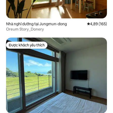
Nhà nghỉ dưỡng tại Jungmun-dong
Xếp hạng trung
4,89 (165)
Oreum Story_Donery
Được khách yêu thích
Được khách yêu thích