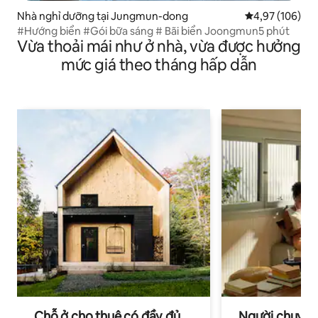
Nhà nghỉ dưỡng tại Jungmun-dong
Xếp hạng trung
4,97 (106)
#Hướng biển #Gói bữa sáng # Bãi biển Joongmun5 phút
Vừa thoải mái như ở nhà, vừa được hưởng
mức giá theo tháng hấp dẫn
Chỗ ở cho thuê có đầy đủ
Người chuyên