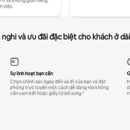
-fi và không gian riêng
m việc.
 nghi và ưu đãi đặc biệt cho khách ở dà
Sự linh hoạt bạn cần
G
Chọn chính xác ngày đến và đi của bạn và đặt
M
phòng trực tuyến một cách dễ dàng mà không
d
cần cam kết hoặc giấy tờ bổ sung.*
m