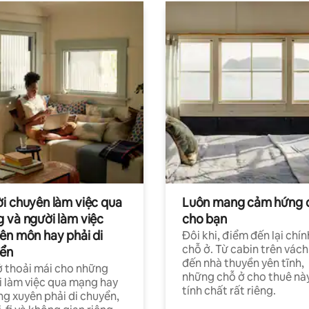
i chuyên làm việc qua
Luôn mang cảm hứng 
 và người làm việc
cho bạn
ên môn hay phải di
Đôi khi, điểm đến lại chín
chỗ ở. Từ cabin trên vách
ển
đến nhà thuyền yên tĩnh,
 thoải mái cho những
những chỗ ở cho thuê nà
 làm việc qua mạng hay
tính chất rất riêng.
g xuyên phải di chuyển,