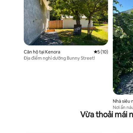
Căn hộ tại Kenora
Xếp hạng trung bình
5 (10)
Địa điểm nghỉ dưỡng Bunny Street!
Nhà siêu 
Nơi ẩn ná
Vừa thoải mái 