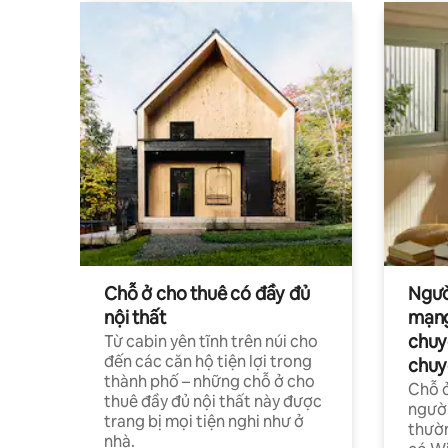
Chỗ ở cho thuê có đầy đủ
Ngườ
nội thất
mạng
chuy
Từ cabin yên tĩnh trên núi cho
đến các căn hộ tiện lợi trong
chuy
thành phố – những chỗ ở cho
Chỗ ở
thuê đầy đủ nội thất này được
người
trang bị mọi tiện nghi như ở
thườn
nhà.