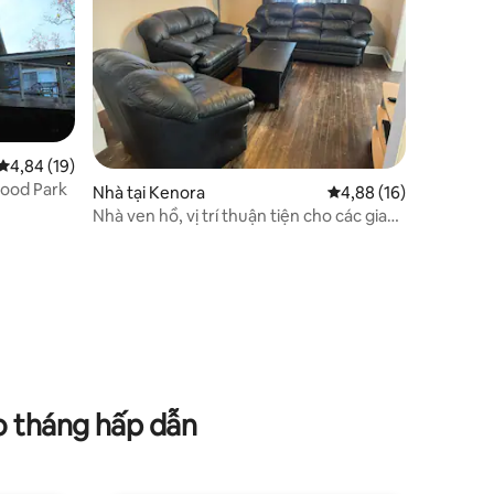
Xếp hạng trung bình 4,84/5, 19 đánh giá
4,84 (19)
wood Park
Nhà tại Kenora
Xếp hạng trung bình 4
4,88 (16)
Nhà ven hồ, vị trí thuận tiện cho các gia
đình
o tháng hấp dẫn