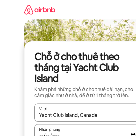
Chuyển
đến
nội
dung
Chỗ ở cho thuê theo
tháng tại Yacht Club
Island
Khám phá những chỗ ở cho thuê dài hạn, cho
cảm giác như ở nhà, để ở từ 1 tháng trở lên.
Vị trí
Khi có kết quả, hãy điều hướng bằng phím mũi t
Nhận phòng