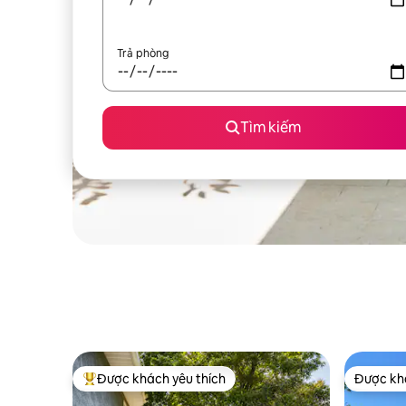
Trả phòng
Tìm kiếm
Được khách yêu thích
Được khá
Được khách yêu thích nhất
Được khá