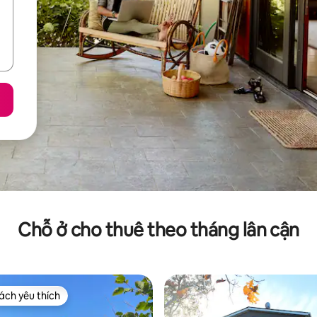
Chỗ ở cho thuê theo tháng lân cận
ch yêu thích
ch yêu thích