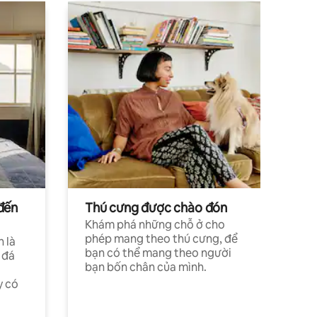
đến
Thú cưng được chào đón
Khám phá những chỗ ở cho
phép mang theo thú cưng, để
h là
bạn có thể mang theo người
 đá
bạn bốn chân của mình.
y có