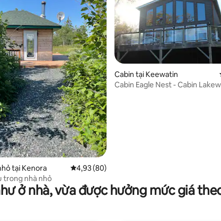
Cabin tại Keewatin
Cabin Eagle Nest - Cabin Lake
 5/5, 10 đánh giá
nhỏ tại Kenora
Xếp hạng trung bình 4,93/5, 80 đánh giá
4,93 (80)
u trong nhà nhỏ
như ở nhà, vừa được hưởng mức giá the