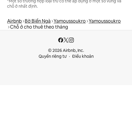
*Một số trường hợp loại trừ có thể áp dụng ở một số vùng và
chỗ ở nhất định.
Airbnb
Bờ Biển Ngà
Yamoussoukro
Yamoussoukro
Chỗ ở cho thuê theo tháng
© 2026 Airbnb, Inc.
Quyền riêng tư
Điều khoản