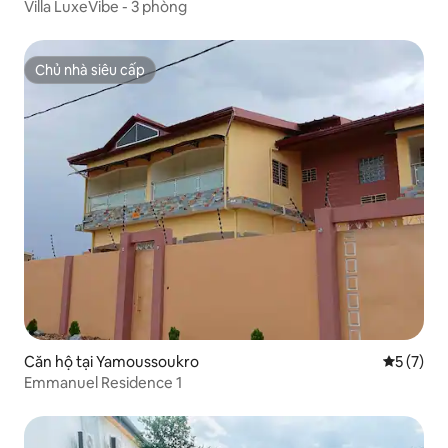
Villa LuxeVibe - 3 phòng
Chủ nhà siêu cấp
Chủ nhà siêu cấp
Căn hộ tại Yamoussoukro
Xếp hạng 
5 (7)
Emmanuel Residence 1