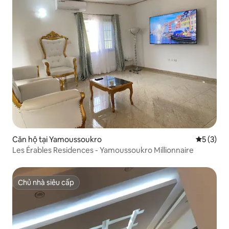
Căn hộ tại Yamoussoukro
Xếp hạng 
5 (3)
Les Érables Residences - Yamoussoukro Millionnaire
Chủ nhà siêu cấp
Chủ nhà siêu cấp