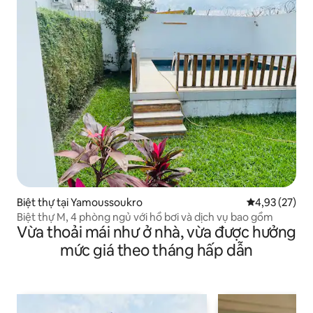
Biệt thự tại Yamoussoukro
Xếp hạng trun
4,93 (27)
Biệt thự M, 4 phòng ngủ với hồ bơi và dịch vụ bao gồm
Vừa thoải mái như ở nhà, vừa được hưởng
mức giá theo tháng hấp dẫn