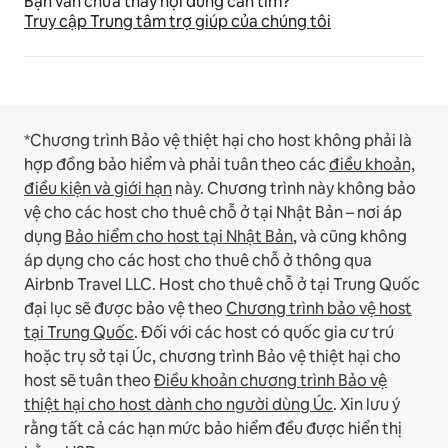
Bạn vẫn chưa thấy nội dung cần tìm?
Truy cập Trung tâm trợ giúp của chúng tôi
*Chương trình Bảo vệ thiệt hại cho host không phải là
hợp đồng bảo hiểm và phải tuân theo các
điều khoản,
điều kiện và giới hạn
này.
Chương trình này không bảo
vệ cho các host cho thuê chỗ ở tại Nhật Bản – nơi áp
dụng
Bảo hiểm cho host tại Nhật Bản
, và cũng không
áp dụng cho các host cho thuê chỗ ở thông qua
Airbnb Travel LLC.
Host cho thuê chỗ ở tại Trung Quốc
đại lục sẽ được bảo vệ theo
Chương trình bảo vệ host
tại Trung Quốc
.
Đối với các host có quốc gia cư trú
hoặc trụ sở tại Úc, chương trình Bảo vệ thiệt hại cho
host sẽ tuân theo
Điều khoản chương trình Bảo vệ
thiệt hại cho host dành cho người dùng Úc
. Xin lưu ý
rằng tất cả các hạn mức bảo hiểm đều được hiển thị