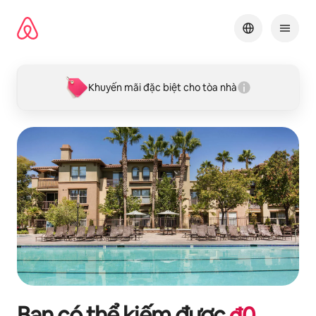
Chuyển
đến
nội
dung
Khuyến mãi đặc biệt cho tòa nhà
Bạn có thể kiếm được
₫
0