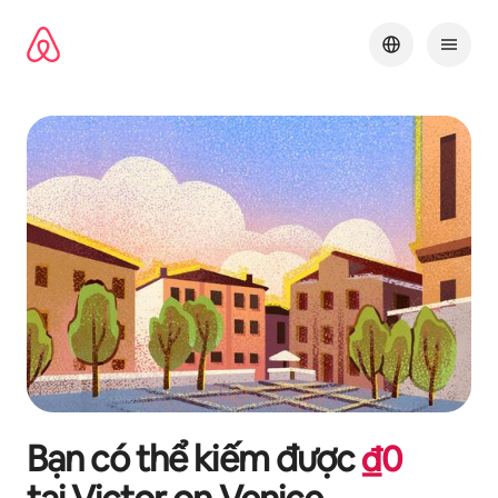
Chuyển
đến
nội
dung
Bạn có thể kiếm được
₫
0