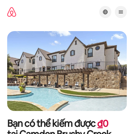
Chuyển
đến
nội
dung
Bạn có thể kiếm được
₫
0