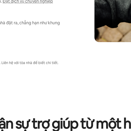
.
Đặt dịch vụ chuyên nghiệp
nhà đặt ra, chẳng hạn như khung
iên hệ với tòa nhà để biết chi tiết.
n sự trợ giúp từ một 