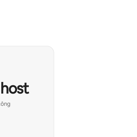
 host
công