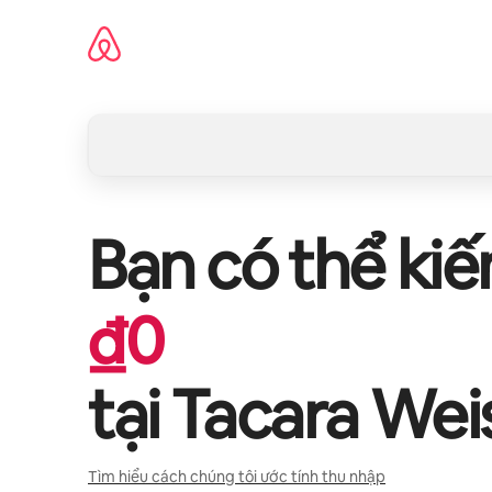
Chuyển
đến
nội
dung
Bạn có thể ki
₫
0
tại
Tacara Wei
Tìm hiểu cách chúng tôi ước tính thu nhập