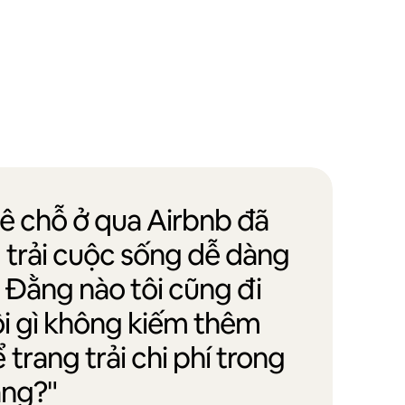
uê chỗ ở qua Airbnb đã
g trải cuộc sống dễ dàng
. Đằng nào tôi cũng đi
ội gì không kiếm thêm
trang trải chi phí trong
ắng?"