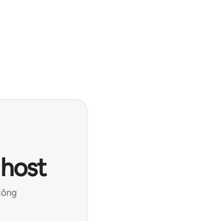
 host
công