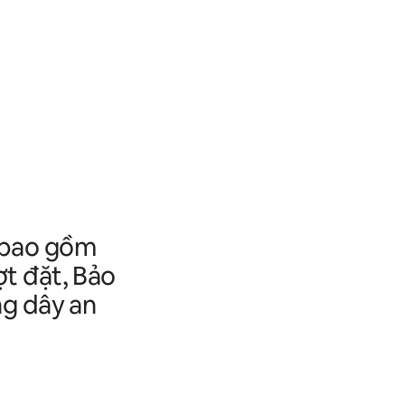
y bao gồm
ợt đặt, Bảo
ờng dây an
.