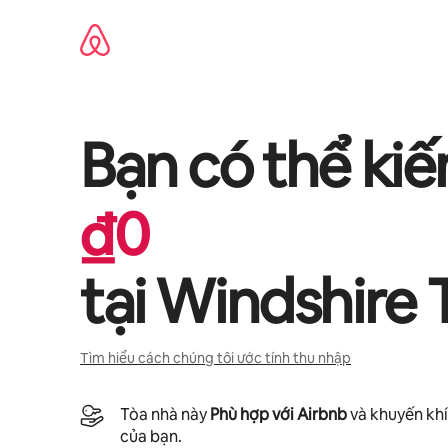
Chuyển
đến
nội
dung
Bạn có thể ki
₫
0
tại
Windshire 
Tìm hiểu cách chúng tôi ước tính thu nhập
Tòa nhà này
Phù hợp với Airbnb
và khuyến khí
của bạn.