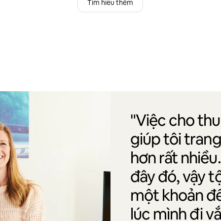
Tìm hiểu thêm
"Việc cho th
giúp tôi tran
hơn rất nhiều
đây đó, vậy t
một khoản để 
lúc mình đi v