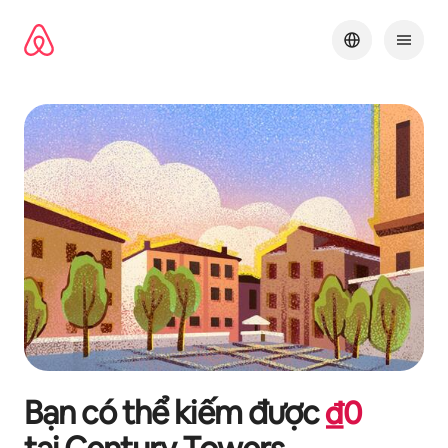
Chuyển
đến
nội
dung
Bạn có thể kiếm được
₫
0