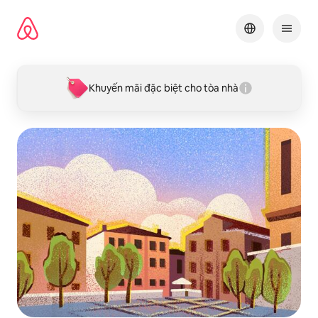
Chuyển
đến
nội
dung
Khuyến mãi đặc biệt cho tòa nhà