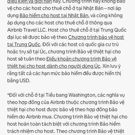
điều kiện và giới hạn
này.
Chương trình này không bảo
vệ cho các host cho thuê chỗ ở tại Nhật Bản – nơi áp
dụng
Bảo hiểm cho host tại Nhật Bản
, và cũng không
áp dụng cho các host cho thuê chỗ ở thông qua
Airbnb Travel LLC.
Host cho thuê chỗ ở tại Trung Quốc
đại lục sẽ được bảo vệ theo
Chương trình bảo vệ host
tại Trung Quốc
.
Đối với các host có quốc gia cư trú
hoặc trụ sở tại Úc, chương trình Bảo vệ thiệt hại cho
host sẽ tuân theo
Điều khoản chương trình Bảo vệ
thiệt hại cho host dành cho người dùng Úc
. Xin lưu ý
rằng tất cả các hạn mức bảo hiểm đều được hiển thị
bằng USD.
*Đối với chỗ ở tại Tiểu bang Washington, các nghĩa vụ
theo hợp đồng của Airbnb thuộc chương trình Bảo vệ
thiệt hại cho host được bảo vệ theo hợp đồng bảo
hiểm do Airbnb mua. Chương trình Bảo vệ thiệt hại cho
host hoàn toàn tách biệt với chương trình Bảo hiểm
trách nhiệm cho host. Theo chương trình Bảo vệ thiệt