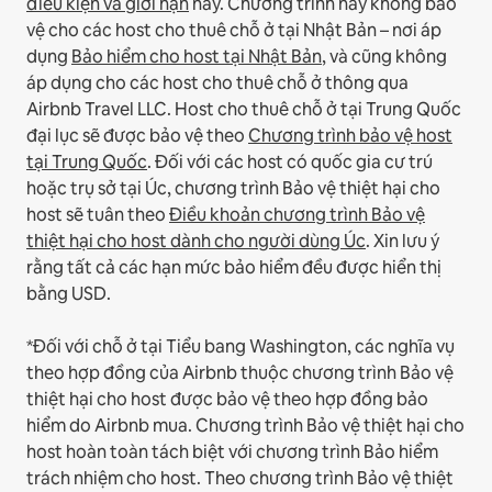
điều kiện và giới hạn
này.
Chương trình này không bảo
vệ cho các host cho thuê chỗ ở tại Nhật Bản – nơi áp
dụng
Bảo hiểm cho host tại Nhật Bản
, và cũng không
áp dụng cho các host cho thuê chỗ ở thông qua
Airbnb Travel LLC.
Host cho thuê chỗ ở tại Trung Quốc
đại lục sẽ được bảo vệ theo
Chương trình bảo vệ host
tại Trung Quốc
.
Đối với các host có quốc gia cư trú
hoặc trụ sở tại Úc, chương trình Bảo vệ thiệt hại cho
host sẽ tuân theo
Điều khoản chương trình Bảo vệ
thiệt hại cho host dành cho người dùng Úc
. Xin lưu ý
rằng tất cả các hạn mức bảo hiểm đều được hiển thị
bằng USD.
*Đối với chỗ ở tại Tiểu bang Washington, các nghĩa vụ
theo hợp đồng của Airbnb thuộc chương trình Bảo vệ
thiệt hại cho host được bảo vệ theo hợp đồng bảo
hiểm do Airbnb mua. Chương trình Bảo vệ thiệt hại cho
host hoàn toàn tách biệt với chương trình Bảo hiểm
trách nhiệm cho host. Theo chương trình Bảo vệ thiệt