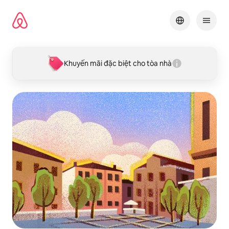
Chuyển
đến
nội
dung
Khuyến mãi đặc biệt cho tòa nhà