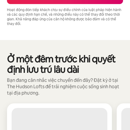
Hoạt động đón tiếp khách chịu sự điều chỉnh của luật pháp hiện hành
và các quy định hạn chế, và những điều này có thể thay đổi theo thời
gian. Khả năng đáp ứng của căn hộ không được bảo đảm và có thể
thay đổi.
Tiềm năng thu nhập của bạn là ₫26022795 mỗi tháng
Ở một đêm trước khi quyết
Đang hiển thị 0/0 mục
định lưu trú lâu dài
Bạn đang cân nhắc việc chuyển đến đây? Đặt kỳ ở tại
The Hudson Lofts để trải nghiệm cuộc sống sinh hoạt
tại địa phương.