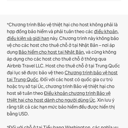
*Chương trình Bảo vệ thiệt hại cho host không phải là
hợp đồng bảo hiểm và phải tuân theo các
điều khoản,
điều kiện và giới hạn
này.
Chương trình này không bảo
vệ cho các host cho thuê chỗ ở tại Nhật Bản – nơi áp
dụng
Bảo hiểm cho host tại Nhật Bản
, và cũng không
áp dụng cho các host cho thuê chỗ ở thông qua
Airbnb Travel LLC.
Host cho thuê chỗ ở tại Trung Quốc
đại lục sẽ được bảo vệ theo
Chương trình bảo vệ host
tại Trung Quốc
.
Đối với các host có quốc gia cư trú
hoặc trụ sở tại Úc, chương trình Bảo vệ thiệt hại cho
host sẽ tuân theo
Điều khoản chương trình Bảo vệ
thiệt hại cho host dành cho người dùng Úc
. Xin lưu ý
rằng tất cả các hạn mức bảo hiểm đều được hiển thị
bằng USD.
*Đối với chỗ ở tại Tiểu bang Washington, các nghĩa vụ