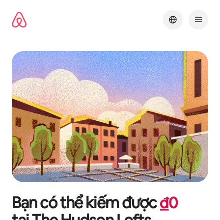
Chuyển
đến
nội
dung
Bạn có thể kiếm được
₫
0