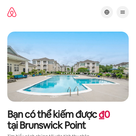
Chuyển
đến
nội
dung
Bạn có thể kiếm được
₫
0
tại
Brunswick Point