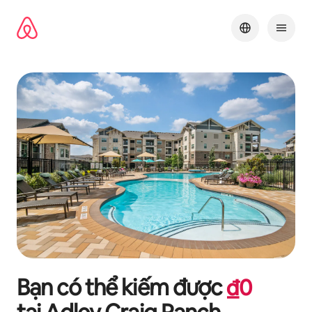
Chuyển
đến
nội
dung
Bạn có thể kiếm được
₫
0