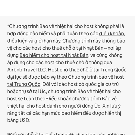
*Chương trình Bảo vệ thiệt hại cho host không phải là
hợp đồng bảo hiểm và phải tuân theo các
điều khoản,
điều kiện và giới hạn
này.
Chương trình này không bảo
vệ cho các host cho thuê chỗ ở tại Nhật Bản – nơi áp
dụng
Bảo hiểm cho host tại Nhật Bản
, và cũng không
áp dụng cho các host cho thuê chỗ ở thông qua
Airbnb Travel LLC.
Host cho thuê chỗ ở tại Trung Quốc
đại lục sẽ được bảo vệ theo
Chương trình bảo vệ host
tại Trung Quốc
.
Đối với các host có quốc gia cư trú
hoặc trụ sở tại Úc, chương trình Bảo vệ thiệt hại cho
host sẽ tuân theo
Điều khoản chương trình Bảo vệ
thiệt hại cho host dành cho người dùng Úc
. Xin lưu ý
rằng tất cả các hạn mức bảo hiểm đều được hiển thị
bằng USD.
*Đối với chỗ ở tại Tiểu bang Washington, các nghĩa vụ