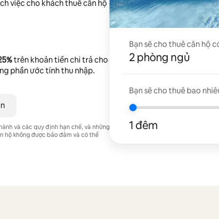
ch việc cho khách thuê căn hộ
Bạn sẽ cho thuê căn hộ c
2 phòng ngủ
 25%
trên khoản tiền chi trả cho
ong phần ước tính thu nhập.
Bạn sẽ cho thuê bao nhiê
ân
1 đêm
 hành và các quy định hạn chế, và những
căn hộ không được bảo đảm và có thể