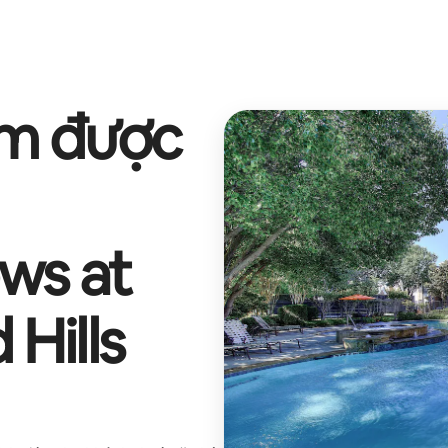
ếm được
ws at
 Hills