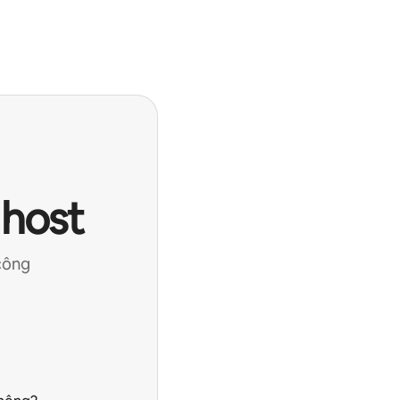
 host
công