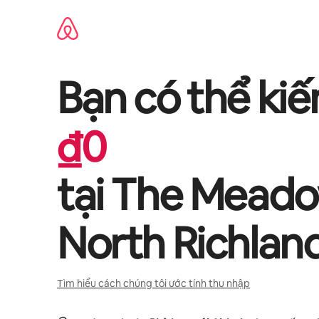
Chuyển
đến
nội
dung
Bạn có thể ki
₫
0
tại
The Meado
North Richland
Tìm hiểu cách chúng tôi ước tính thu nhập