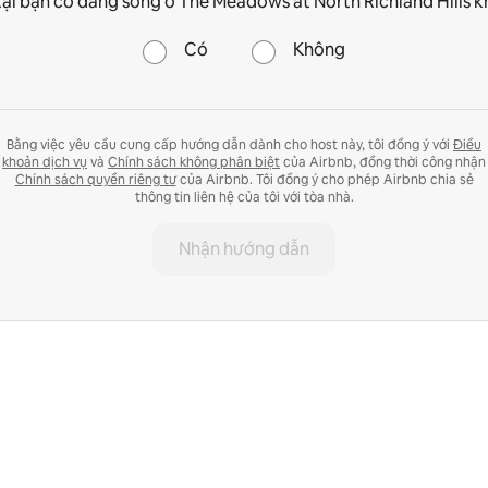
tại bạn có đang sống ở The Meadows at North Richland Hills 
Có
Không
Bằng việc yêu cầu cung cấp hướng dẫn dành cho host này, tôi đồng ý với
Điều
khoản dịch vụ
và
Chính sách không phân biệt
của Airbnb, đồng thời công nhận
Chính sách quyền riêng tư
của Airbnb. Tôi đồng ý cho phép Airbnb chia sẻ
thông tin liên hệ của tôi với tòa nhà.
Nhận hướng dẫn