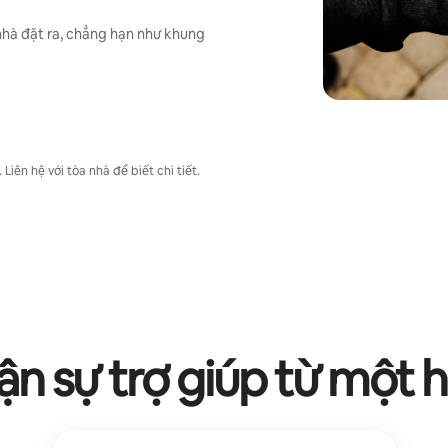
nhà đặt ra, chẳng hạn như khung
iên hệ với tòa nhà để biết chi tiết.
n sự trợ giúp từ một 