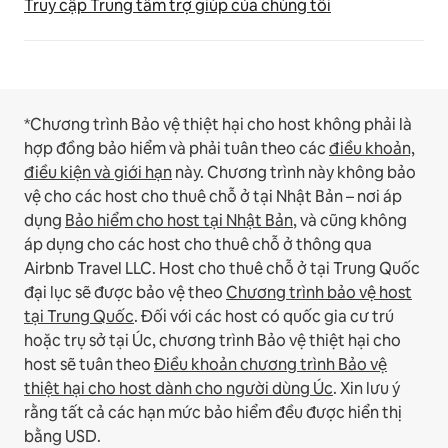
Truy cập Trung tâm trợ giúp của chúng tôi
*Chương trình Bảo vệ thiệt hại cho host không phải là
hợp đồng bảo hiểm và phải tuân theo các
điều khoản,
điều kiện và giới hạn
này.
Chương trình này không bảo
vệ cho các host cho thuê chỗ ở tại Nhật Bản – nơi áp
dụng
Bảo hiểm cho host tại Nhật Bản
, và cũng không
áp dụng cho các host cho thuê chỗ ở thông qua
Airbnb Travel LLC.
Host cho thuê chỗ ở tại Trung Quốc
đại lục sẽ được bảo vệ theo
Chương trình bảo vệ host
tại Trung Quốc
.
Đối với các host có quốc gia cư trú
hoặc trụ sở tại Úc, chương trình Bảo vệ thiệt hại cho
host sẽ tuân theo
Điều khoản chương trình Bảo vệ
thiệt hại cho host dành cho người dùng Úc
. Xin lưu ý
rằng tất cả các hạn mức bảo hiểm đều được hiển thị
bằng USD.