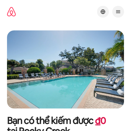
Chuyển
đến
nội
dung
Bạn có thể kiếm được
₫
0