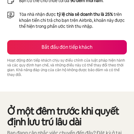
Bạn có thể cho thuê tối đa
90 đêm mỗi năm
.
Tòa nhà nhận được
tỷ lệ chia sẻ doanh thu là 25%
trên
khoản tiền chi trả cho bạn trên Airbnb, khoản này được
thể hiện trong phần ước tính thu nhập.
Bắt đầu đón tiếp khách
Hoạt động đón tiếp khách chịu sự điều chỉnh của luật pháp hiện hành
và các quy định hạn chế, và những điều này có thể thay đổi theo thời
gian. Khả năng đáp ứng của căn hộ không được bảo đảm và có thể
thay đổi.
Tiềm năng thu nhập của bạn là ₫225659012 mỗi tháng
Ở một đêm trước khi quyết
Đang hiển thị 0/0 mục
định lưu trú lâu dài
Bạn đang cân nhắc việc chuyển đến đây? Đặt kỳ ở tại