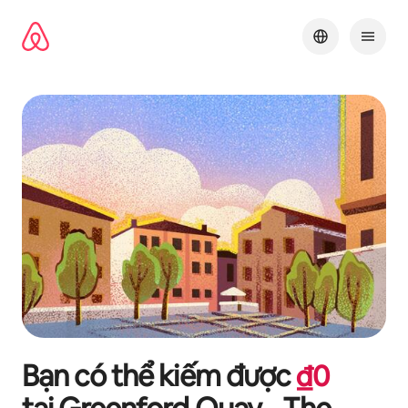
Chuyển
đến
nội
dung
Bạn có thể kiếm được
₫
0