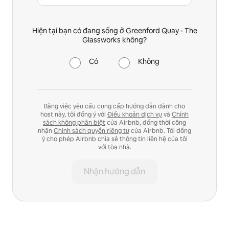
Hiện tại bạn có đang sống ở Greenford Quay - The
Glassworks không?
Có
Không
Bằng việc yêu cầu cung cấp hướng dẫn dành cho
host này, tôi đồng ý với
Điều khoản dịch vụ
và
Chính
sách không phân biệt
của Airbnb, đồng thời công
nhận
Chính sách quyền riêng tư
của Airbnb. Tôi đồng
ý cho phép Airbnb chia sẻ thông tin liên hệ của tôi
với tòa nhà.
Nhận hướng dẫn