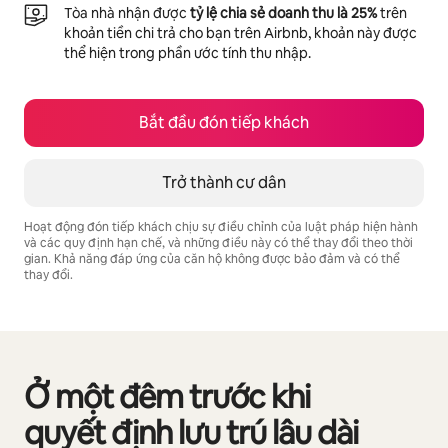
Tòa nhà nhận được
tỷ lệ chia sẻ doanh thu là 25%
trên
khoản tiền chi trả cho bạn trên Airbnb, khoản này được
thể hiện trong phần ước tính thu nhập.
Bắt đầu đón tiếp khách
Trở thành cư dân
Hoạt động đón tiếp khách chịu sự điều chỉnh của luật pháp hiện hành
và các quy định hạn chế, và những điều này có thể thay đổi theo thời
gian. Khả năng đáp ứng của căn hộ không được bảo đảm và có thể
thay đổi.
Tiềm năng thu nhập của bạn là ₫10034919 mỗi tháng
Ở một đêm trước khi
Đang hiển thị 0/0 mục
quyết định lưu trú lâu dài