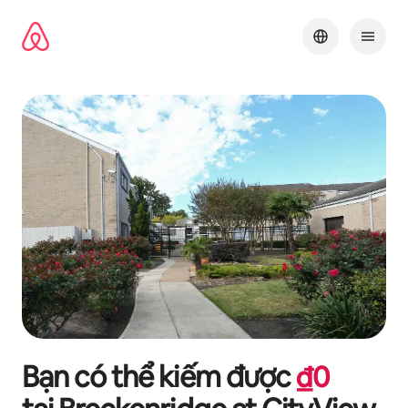
Chuyển
đến
nội
dung
Bạn có thể kiếm được
₫
0