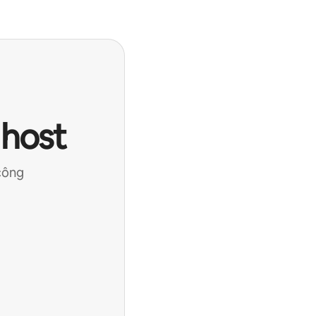
 host
công