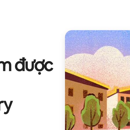
ếm được
ry