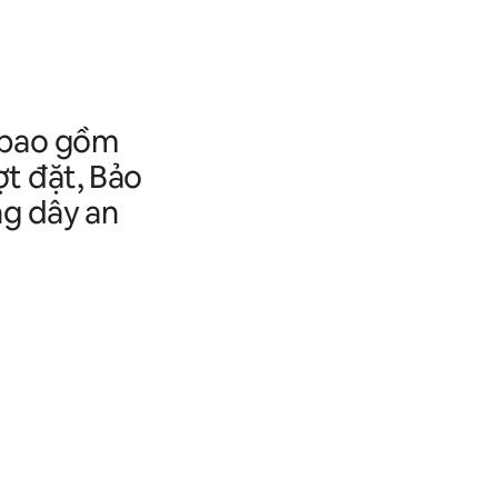
y bao gồm
ợt đặt, Bảo
ờng dây an
.