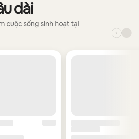
âu dài
m cuộc sống sinh hoạt tại
_