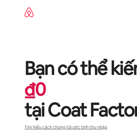
Chuyển
đến
nội
dung
Bạn có thể ki
₫
0
tại
Coat Facto
Tìm hiểu cách chúng tôi ước tính thu nhập