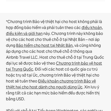
*Chương trình Bảo vệ thiệt hại cho host không phải là
hợp đồng bảo hiểm và phải tuân theo các
điều khoản,
điều kiện và giới hạn
này.
Chương trình này không bảo
vệ cho các host cho thuê chỗ ở tại Nhật Bản – nơi áp
dụng
Bảo hiểm cho host tại Nhật Bản
, và cũng không
áp dụng cho các host cho thuê chỗ ở thông qua
Airbnb Travel LLC.
Host cho thuê chỗ ở tại Trung Quốc
đại lục sẽ được bảo vệ theo
Chương trình bảo vệ host
tại Trung Quốc
.
Đối với các host có quốc gia cư trú
hoặc trụ sở tại Úc, chương trình Bảo vệ thiệt hại cho
host sẽ tuân theo
Điều khoản chương trình Bảo vệ
thiệt hại cho host dành cho người dùng Úc
. Xin lưu ý
rằng tất cả các hạn mức bảo hiểm đều được hiển thị
bằng USD.
*Đối với chỗ ở tại Tiểu bang Washington, các nghĩa vụ