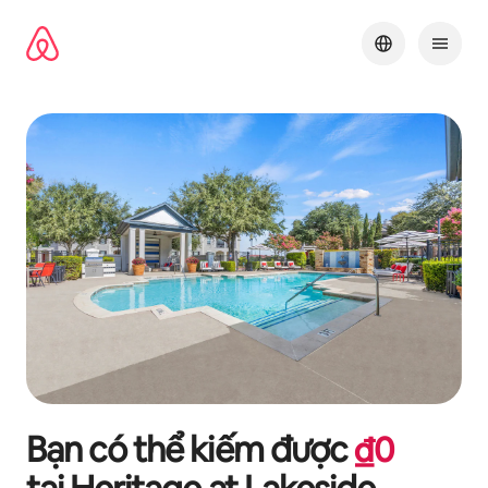
Chuyển
đến
nội
dung
Bạn có thể kiếm được
₫
0