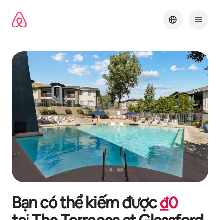
Chuyển
đến
nội
dung
Bạn có thể kiếm được
₫
0