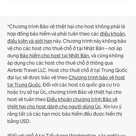
*Chương trình Bảo vệ thiệt hại cho host không phải là
hợp đồng bảo hiểm và phải tuân theo các
điều khoản,
điều kiện và giới hạn
này.
Chương trình này không bảo
vệ cho các host cho thuê chỗ ở tại Nhật Bản – nơi áp
dụng
Bảo hiểm cho host tại Nhật Bản
, và cũng không
áp dụng cho các host cho thuê chỗ ở thông qua
Airbnb Travel LLC.
Host cho thuê chỗ ở tại Trung Quốc
đại lục sẽ được bảo vệ theo
Chương trình bảo vệ host
tại Trung Quốc
.
Đối với các host có quốc gia cư trú
hoặc trụ sở tại Úc, chương trình Bảo vệ thiệt hại cho
host sẽ tuân theo
Điều khoản chương trình Bảo vệ
thiệt hại cho host dành cho người dùng Úc
. Xin lưu ý
rằng tất cả các hạn mức bảo hiểm đều được hiển thị
bằng USD.
*Đối với chỗ ở tại Tiểu bang Washington, các nghĩa vụ