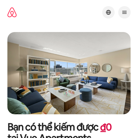
Chuyển
đến
nội
dung
Bạn có thể kiếm được
₫
0