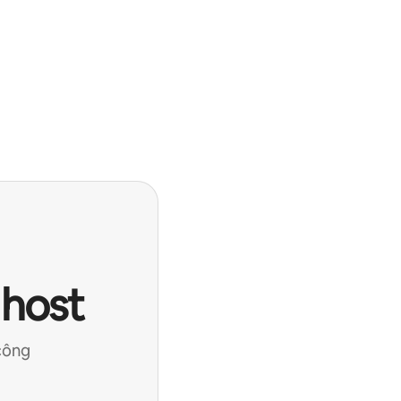
 host
công