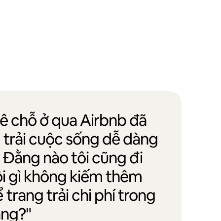
uê chỗ ở qua Airbnb đã
g trải cuộc sống dễ dàng
. Đằng nào tôi cũng đi
ội gì không kiếm thêm
trang trải chi phí trong
ắng?"