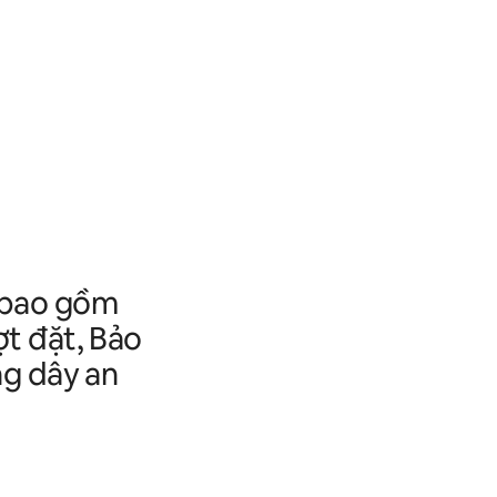
y bao gồm
ợt đặt, Bảo
ờng dây an
.