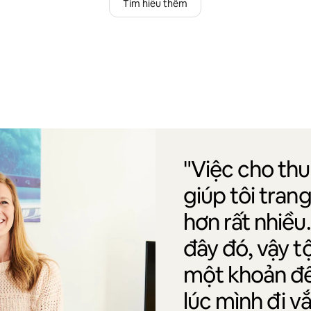
Tìm hiểu thêm
"Việc cho th
giúp tôi tran
hơn rất nhiều
đây đó, vậy t
một khoản để 
lúc mình đi v