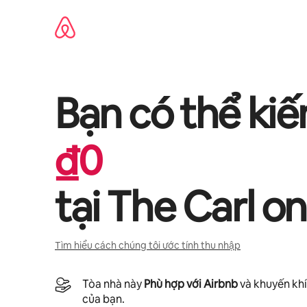
Chuyển
đến
nội
dung
Bạn có thể ki
₫
0
tại
The Carl on
Tìm hiểu cách chúng tôi ước tính thu nhập
Tòa nhà này
Phù hợp với Airbnb
và khuyến khí
của bạn.