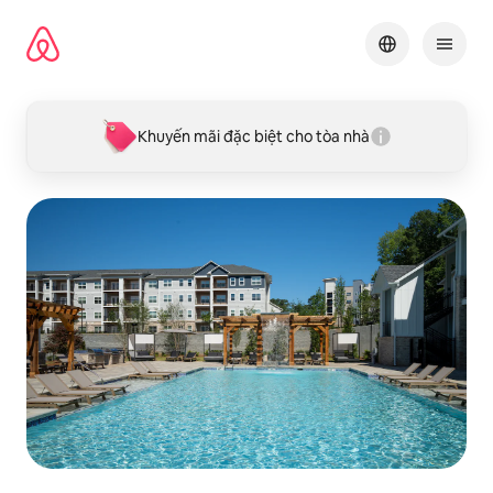
Chuyển
đến
nội
dung
Khuyến mãi đặc biệt cho tòa nhà