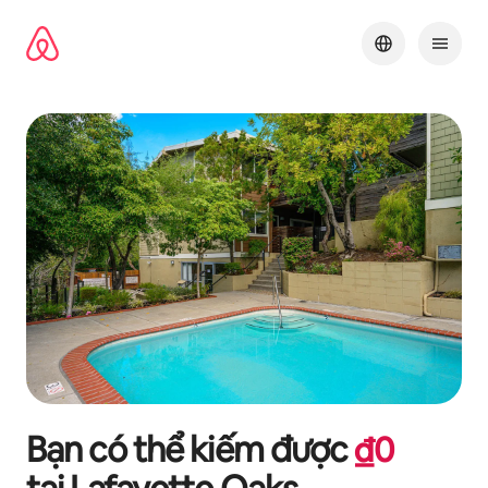
Chuyển
đến
nội
dung
Bạn có thể kiếm được
₫
0