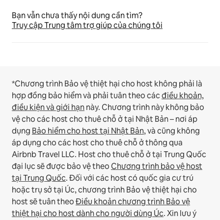
Bạn vẫn chưa thấy nội dung cần tìm?
Truy cập Trung tâm trợ giúp của chúng tôi
*Chương trình Bảo vệ thiệt hại cho host không phải là
hợp đồng bảo hiểm và phải tuân theo các
điều khoản,
điều kiện và giới hạn
này.
Chương trình này không bảo
vệ cho các host cho thuê chỗ ở tại Nhật Bản – nơi áp
dụng
Bảo hiểm cho host tại Nhật Bản
, và cũng không
áp dụng cho các host cho thuê chỗ ở thông qua
Airbnb Travel LLC.
Host cho thuê chỗ ở tại Trung Quốc
đại lục sẽ được bảo vệ theo
Chương trình bảo vệ host
tại Trung Quốc
.
Đối với các host có quốc gia cư trú
hoặc trụ sở tại Úc, chương trình Bảo vệ thiệt hại cho
host sẽ tuân theo
Điều khoản chương trình Bảo vệ
thiệt hại cho host dành cho người dùng Úc
. Xin lưu ý