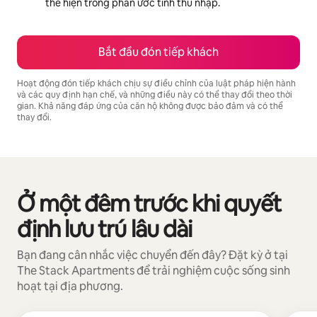
thể hiện trong phần ước tính thu nhập.
Bắt đầu đón tiếp khách
Hoạt động đón tiếp khách chịu sự điều chỉnh của luật pháp hiện hành
và các quy định hạn chế, và những điều này có thể thay đổi theo thời
gian. Khả năng đáp ứng của căn hộ không được bảo đảm và có thể
thay đổi.
Tiềm năng thu nhập của bạn là ₫15453650 mỗi tháng
Ở một đêm trước khi quyết
Đang hiển thị 0/0 mục
định lưu trú lâu dài
Bạn đang cân nhắc việc chuyển đến đây? Đặt kỳ ở tại
The Stack Apartments để trải nghiệm cuộc sống sinh
hoạt tại địa phương.