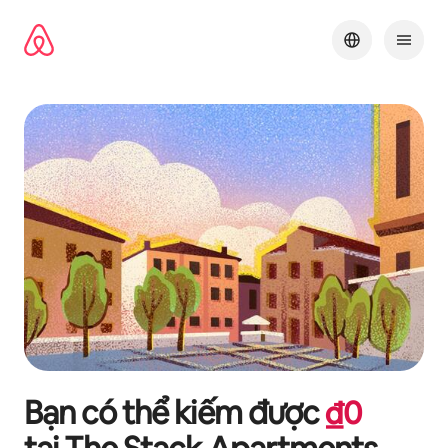
Chuyển
đến
nội
dung
Bạn có thể kiếm được
₫
0