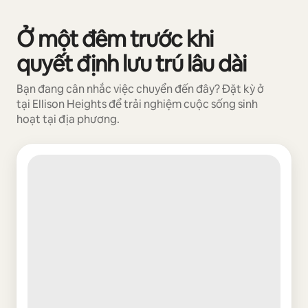
Tiềm năng thu nhập của bạn là ₫15835882 mỗi tháng
Ở một đêm trước khi
Đang hiển thị 0/0 mục
quyết định lưu trú lâu dài
Bạn đang cân nhắc việc chuyển đến đây? Đặt kỳ ở
tại Ellison Heights để trải nghiệm cuộc sống sinh
hoạt tại địa phương.