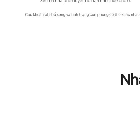
Xin tòa nhà phê duyệt để bạn cho thuê chỗ ở.
Các khoản phí bổ sung và tình trạng còn phòng có thể khác nhau. L
Nhậ