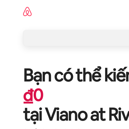
Chuyển
đến
nội
dung
Bạn có thể ki
₫
0
tại
Viano at Ri