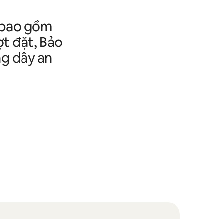
y bao gồm
ợt đặt, Bảo
ờng dây an
.