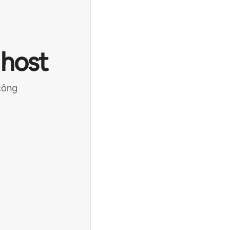
 host
công