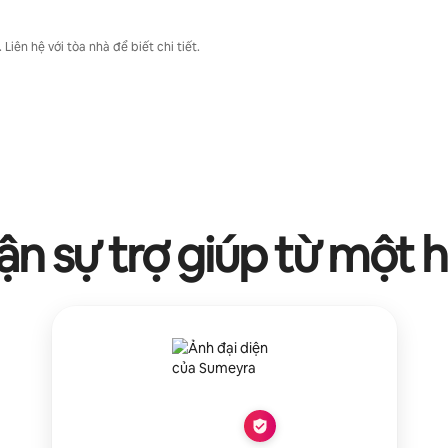
iên hệ với tòa nhà để biết chi tiết.
n sự trợ giúp từ một 