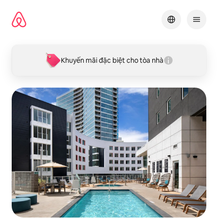
Chuyển
đến
nội
dung
Khuyến mãi đặc biệt cho tòa nhà