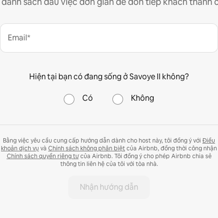
 danh sách đầu việc đơn giản để đón tiếp khách thành 
Email*
Hiện tại bạn có đang sống ở Savoye II không?
Có
Không
Bằng việc yêu cầu cung cấp hướng dẫn dành cho host này, tôi đồng ý với
Điều
khoản dịch vụ
và
Chính sách không phân biệt
của Airbnb, đồng thời công nhận
Chính sách quyền riêng tư
của Airbnb. Tôi đồng ý cho phép Airbnb chia sẻ
thông tin liên hệ của tôi với tòa nhà.
Nhận hướng dẫn