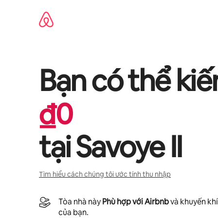
Chuyển
đến
nội
dung
Bạn có thể ki
₫
0
tại
Savoye II
Tìm hiểu cách chúng tôi ước tính thu nhập
Tòa nhà này
Phù hợp với Airbnb
và khuyến khí
của bạn.