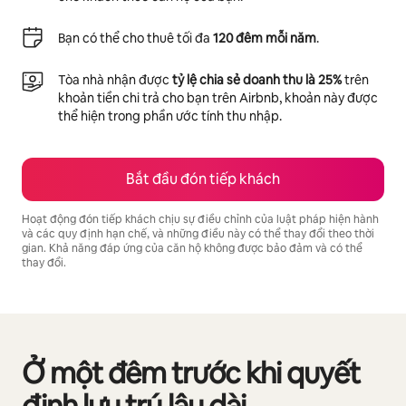
Bạn có thể cho thuê tối đa
120 đêm mỗi năm
.
Tòa nhà nhận được
tỷ lệ chia sẻ doanh thu là 25%
trên
khoản tiền chi trả cho bạn trên Airbnb, khoản này được
thể hiện trong phần ước tính thu nhập.
Bắt đầu đón tiếp khách
Hoạt động đón tiếp khách chịu sự điều chỉnh của luật pháp hiện hành
và các quy định hạn chế, và những điều này có thể thay đổi theo thời
gian. Khả năng đáp ứng của căn hộ không được bảo đảm và có thể
thay đổi.
Tiềm năng thu nhập của bạn là ₫22450342 mỗi tháng
Ở một đêm trước khi quyết
Đang hiển thị 0/0 mục
định lưu trú lâu dài