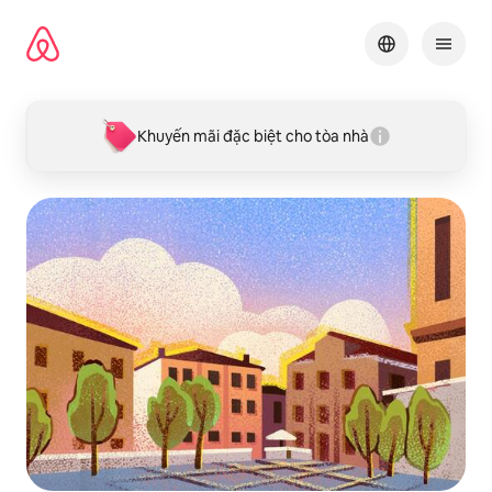
Chuyển
đến
nội
dung
Khuyến mãi đặc biệt cho tòa nhà