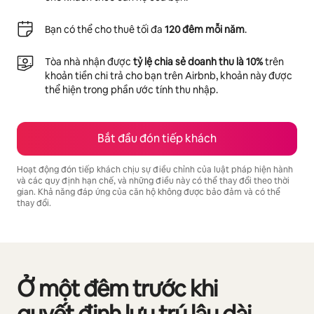
Bạn có thể cho thuê tối đa
120 đêm mỗi năm
.
Tòa nhà nhận được
tỷ lệ chia sẻ doanh thu là 10%
trên
khoản tiền chi trả cho bạn trên Airbnb, khoản này được
thể hiện trong phần ước tính thu nhập.
Bắt đầu đón tiếp khách
Hoạt động đón tiếp khách chịu sự điều chỉnh của luật pháp hiện hành
và các quy định hạn chế, và những điều này có thể thay đổi theo thời
gian. Khả năng đáp ứng của căn hộ không được bảo đảm và có thể
thay đổi.
Tiềm năng thu nhập của bạn là ₫24577806 mỗi tháng
Ở một đêm trước khi
Đang hiển thị 0/0 mục
quyết định lưu trú lâu dài