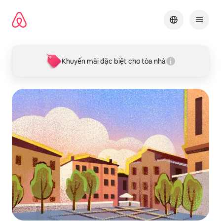
Chuyển
đến
nội
dung
Khuyến mãi đặc biệt cho tòa nhà