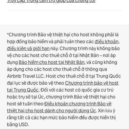
Truy cập Trung tâm trợ giúp của chúng tôi
*Chương trình Bảo vệ thiệt hại cho host không phải là
hợp đồng bảo hiểm và phải tuân theo các
điều khoản,
điều kiện và giới hạn
này.
Chương trình này không bảo
vệ cho các host cho thuê chỗ ở tại Nhật Bản – nơi áp
dụng
Bảo hiểm cho host tại Nhật Bản
, và cũng không
áp dụng cho các host cho thuê chỗ ở thông qua
Airbnb Travel LLC.
Host cho thuê chỗ ở tại Trung Quốc
đại lục sẽ được bảo vệ theo
Chương trình bảo vệ host
tại Trung Quốc
.
Đối với các host có quốc gia cư trú
hoặc trụ sở tại Úc, chương trình Bảo vệ thiệt hại cho
host sẽ tuân theo
Điều khoản chương trình Bảo vệ
thiệt hại cho host dành cho người dùng Úc
. Xin lưu ý
rằng tất cả các hạn mức bảo hiểm đều được hiển thị
bằng USD.