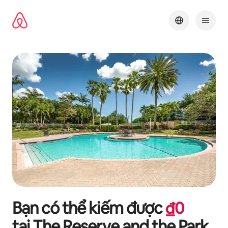
Chuyển
đến
nội
dung
Bạn có thể kiếm được
₫
0
tại
The Reserve and the Park